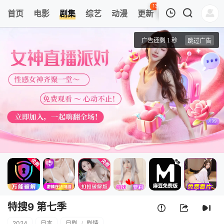
133
首页
电影
剧集
综艺
动漫
更新
热榜
APP
我的观影记录
特搜9 第七季
第1集
清空
特搜9 第七季
2024
日本
日剧
/
剧情