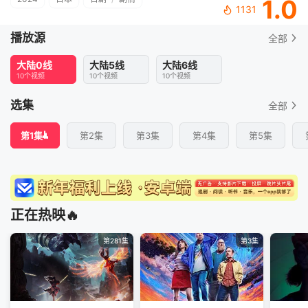
1.0
1131
播放源
全部
大陆0线
大陆5线
大陆6线
10个视频
10个视频
10个视频
选集
全部
第1集
第2集
第3集
第4集
第5集
正在热映🔥
第281集
第3集