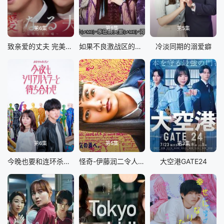
第6集
第8集
第5集
致亲爱的丈夫 完美妻子的谎言
如果不良激战区的四天王转生成了偶像团体
冷淡同期的溺爱癖
第6集
第5集
第3集
今晚也要和连环杀手约会
怪奇-伊藤润二令人彻夜难眠的奇异故事
大空港GATE24