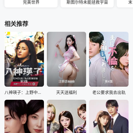
完美世界
斯图尔特未能拯救宇宙
末
相关推荐
第3集
注册送8888
第4集
八神瑛子：上野中央署组织犯罪对策课
天天送福利
老公要求我去出轨