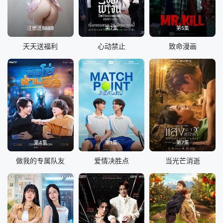
注册送8888
第7集
第5集
天天送福利
心动禁止
致命漫画
第4集
第1集
第7集
做我的专属队友
爱情决胜点
当光芒消逝