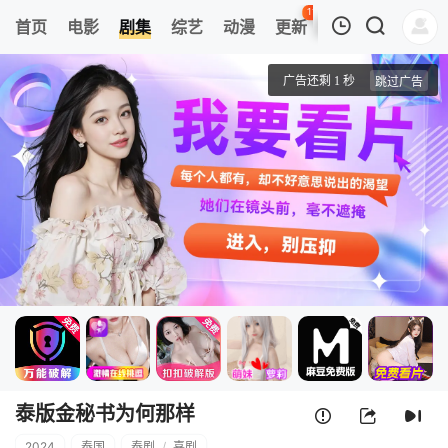
112
首页
电影
剧集
综艺
动漫
更新
热榜
APP
我的观影记录
泰版金秘书为何那样
第1集
清空
泰版金秘书为何那样
2024
泰国
泰剧
/
喜剧