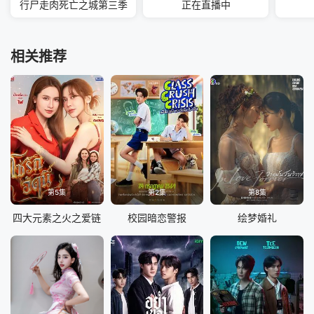
行尸走肉死亡之城第三季
正在直播中
相关推荐
第5集
第2集
第8集
四大元素之火之爱链
校园暗恋警报
绘梦婚礼