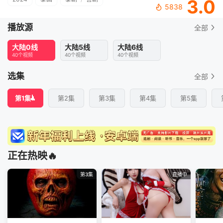
3.0
5838
播放源
全部
大陆0线
大陆5线
大陆6线
40个视频
40个视频
40个视频
选集
全部
第1集
第2集
第3集
第4集
第5集
正在热映🔥
第3集
直播中