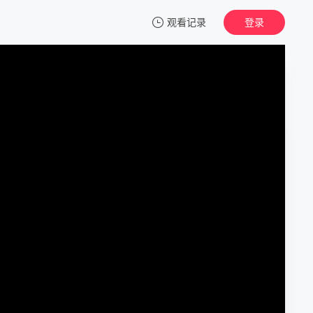
观看记录
登录
我的观影记录
终末的火车前往何方？
第01集
清空