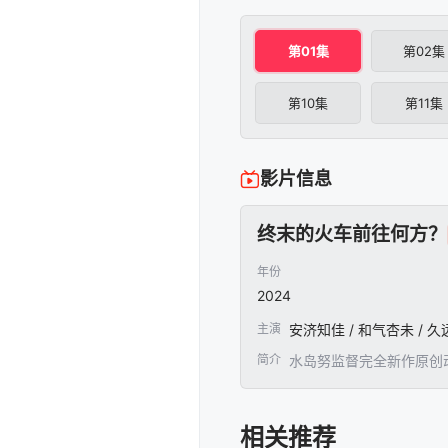
第01集
第02集
第10集
第11集
影片信息
终末的火车前往何方？
年份
2024
主演
安济知佳 / 和气杏未 / 
简介
水岛努监督完全新作原创
相关推荐