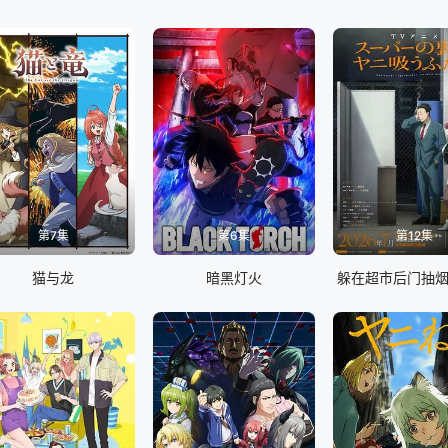
第7集
第6集
第12集
猫与龙
暗黑灯火
躲在超市后门抽