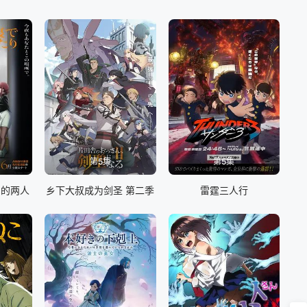
第5集
第5集
烟的两人
乡下大叔成为剑圣 第二季
雷霆三人行