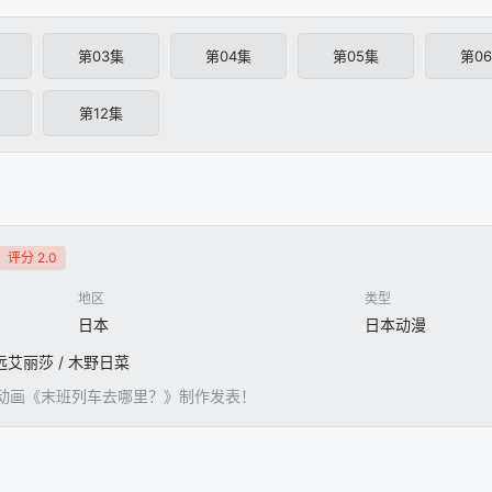
第03集
第04集
第05集
第0
第12集
评分 2.0
地区
类型
日本
日本动漫
久远艾丽莎 / 木野日菜
动画《末班列车去哪里？》制作发表！