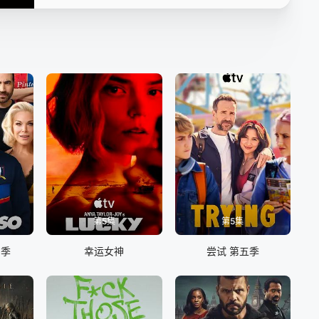
第5集
第5集
四季
幸运女神
尝试 第五季