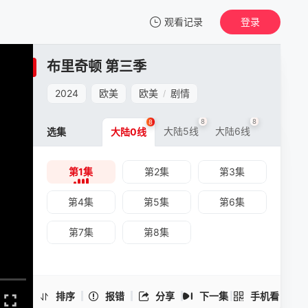
观看记录
登录
我的观影记录
布里奇顿 第三季
布里奇顿 第三季
第1集
2024
欧美
欧美
剧情
/
清空
8
8
8
大陆5线
大陆6线
选集
大陆0线
第1集
第2集
第3集
布里奇顿 第三季 -第1集
手机扫一扫继续看
第4集
第5集
第6集
第7集
第8集
排序
报错
分享
下一集
手机看