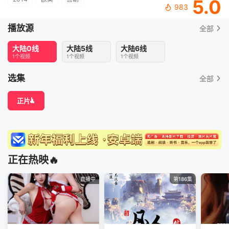
5.0
983
播放源
全部
大陆0线
大陆5线
大陆6线
1个视频
1个视频
1个视频
选集
全部
正片
正在热映🔥
直播中
第186集