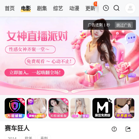
128
首页
电影
剧集
综艺
动漫
更新
热榜
APP
我的观影记录
赛车狂人
正片
清空
赛车狂人
2014
欧美
喜剧