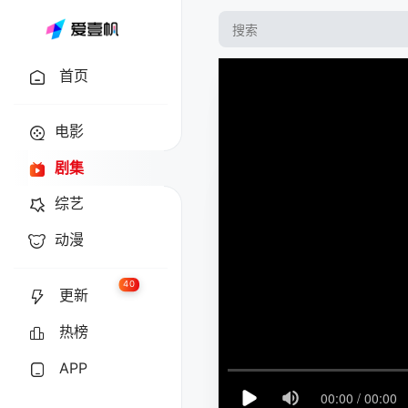
首页
电影
剧集
综艺
动漫
40
更新
热榜
APP