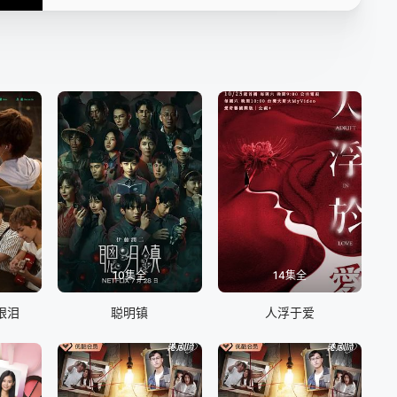
第16集
第17集
第18集
第19集
第20集
第21集
第22集
第23集
第24集
10集全
14集全
眼泪
聪明镇
人浮于爱