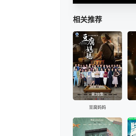
相关推荐
第30集
豆腐妈妈