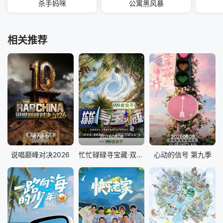
杀手妈咪
公寓黑风暴
相关推荐
第7期中
20260808
20260808
说唱巅峰对决2026
忙忙碌碌寻宝藏·双人成行季
心动的信号 第九季