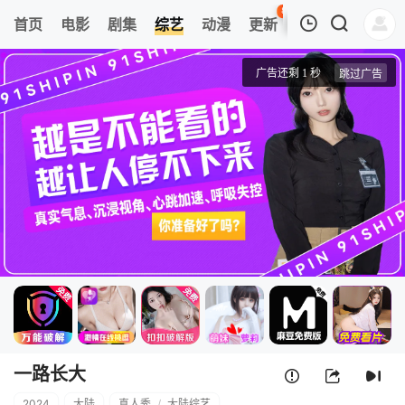
88
首页
电影
剧集
综艺
动漫
更新
热榜
APP
我的观影记录
一路长大
20240411先导片
清空
一路长大
2024
大陆
真人秀
/
大陆综艺