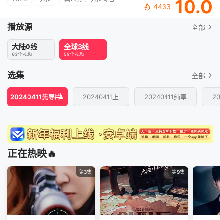
10.0
4433
播放源
全部
大陆0线
全球3线
63个视频
58个视频
选集
全部
20240411先导片
20240411上
20240411纯享
2
正在热映🔥
第3集
第9集