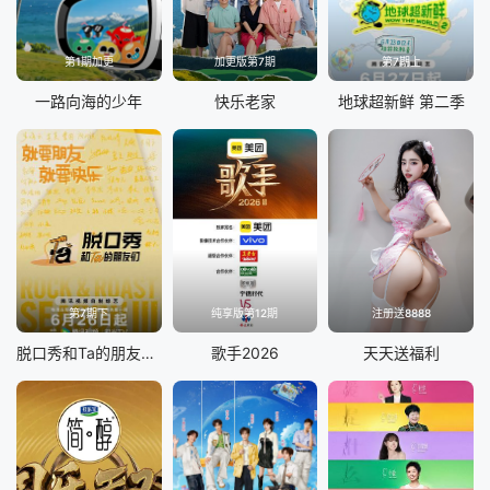
第1期加更
加更版第7期
第7期上
一路向海的少年
快乐老家
地球超新鲜 第二季
第7期下
纯享版第12期
注册送8888
脱口秀和Ta的朋友们 第三季
歌手2026
天天送福利