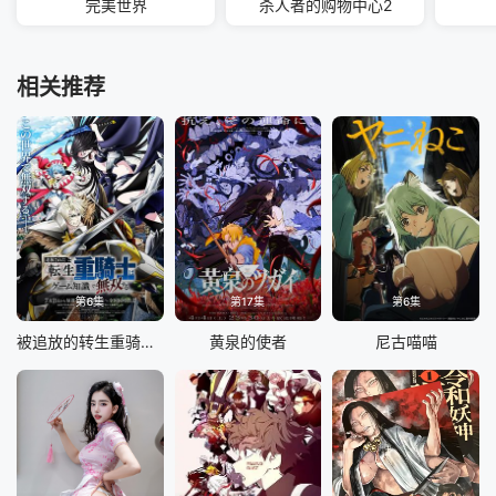
完美世界
杀人者的购物中心2
相关推荐
第6集
第17集
第6集
被追放的转生重骑士用游戏知识开无双
黄泉的使者
尼古喵喵