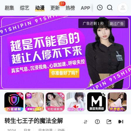
35
剧集
综艺
动漫
更新
热榜
APP
我的观影记录
转生七王子的魔法全解
第01集
清空
转生七王子的魔法全解
2024
日本
日本动漫
/
动画