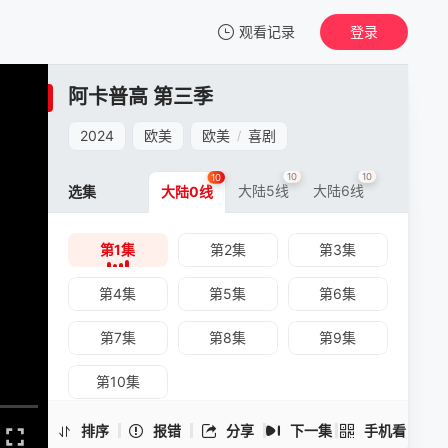
观看记录
登录
我的观影记录
阿卡普高 第三季
阿卡普高 第三季
第1集
2024
欧美
欧美
喜剧
/
清空
10
10
10
大陆5线
大陆6线
选集
大陆0线
第1集
第2集
第3集
阿卡普高 第三季 -第1集
手机扫一扫继续看
第4集
第5集
第6集
第7集
第8集
第9集
第10集
排序
报错
分享
下一集
手机看