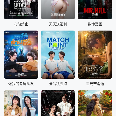
第7集
注册送8888
第5集
心动禁止
天天送福利
致命漫画
第4集
第1集
第7集
做我的专属队友
爱情决胜点
当光芒消逝