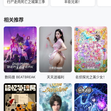
行尸走肉死亡之城第三季
丰臣兄弟！
相关推荐
第42集
注册送8888
第26集
数码兽 BEATBREAK
天天送福利
名侦探光之美少女！