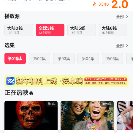
2.0
3346
播放源
全部
大陆0线
全球3线
大陆5线
大陆6线
13个视频
13个视频
15个视频
15个视频
选集
全部
第01集
第02集
第03集
第04集
第05集
正在热映🔥
第3集
第29集