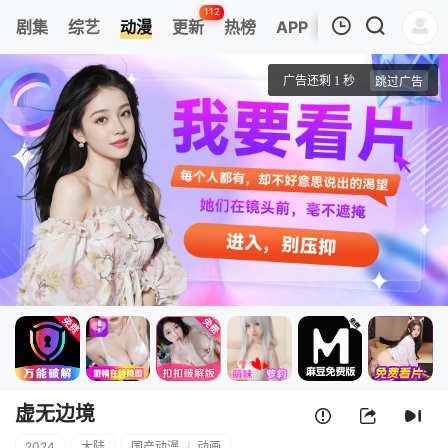
112
剧集
综艺
动漫
更新
热榜
APP
我的观影记录
虚无边境
第01集
清空
虚无边境
2024
大陆
国产动漫
/
动画