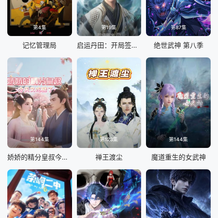
第4集
第19集
第87集
记忆管理局
启运丹田：开局签到至尊丹田
绝世武神 第八季
第144集
第123集
第144集
娇娇的精分皇叔今天又吃醋了
禅王渡尘
魔道重生的女武神