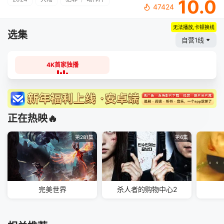
10.0
47424
无法播放,卡顿换线
选集
自营1线
4K首家独播
正在热映🔥
第281集
第6集
完美世界
杀人者的购物中心2