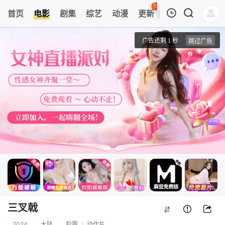
127
首页
电影
剧集
综艺
动漫
更新
热榜
APP
我的观影记录
三叉戟
4K首家独播
清空
三叉戟
2024
大陆
犯罪
/
动作片