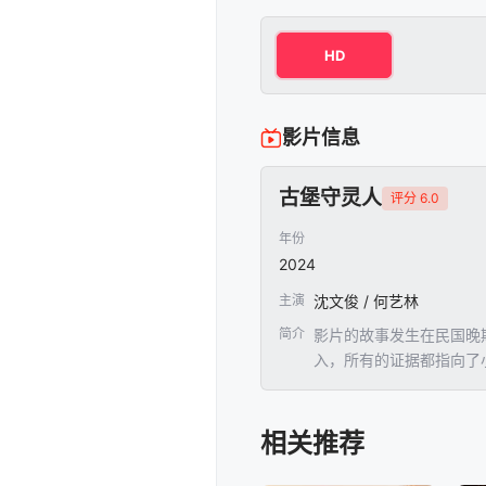
HD
影片信息
古堡守灵人
评分 6.0
年份
2024
主演
沈文俊 / 何艺林
简介
影片的故事发生在民国晚
入，所有的证据都指向了
相关推荐