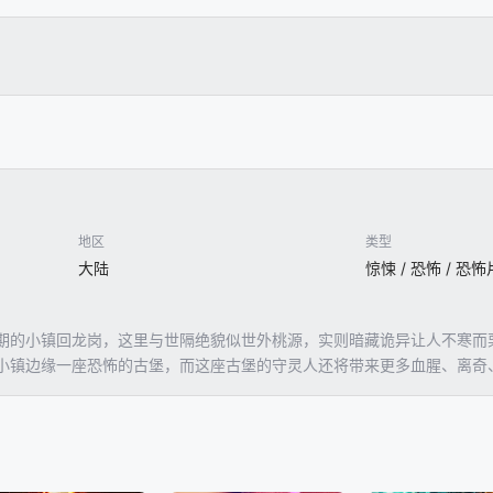
地区
类型
大陆
惊悚 / 恐怖 / 恐怖
期的小镇回龙岗，这里与世隔绝貌似世外桃源，实则暗藏诡异让人不寒而
小镇边缘一座恐怖的古堡，而这座古堡的守灵人还将带来更多血腥、离奇