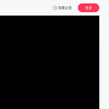
观看记录
登录
我的观影记录
古堡守灵人
HD
清空