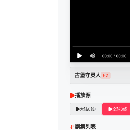
古堡守灵人
HD
播放源
大陆0线
全球3线
1
1
剧集列表