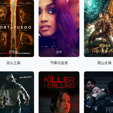
已完结
正片
正片
浴火之森
节奏与血液
观山太保