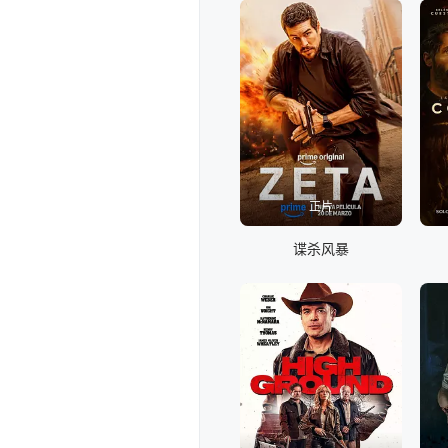
正片
谍杀风暴