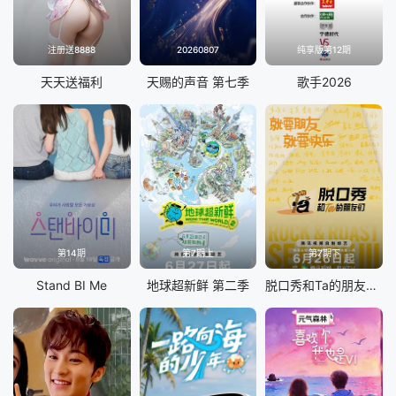
注册送8888
20260807
纯享版第12期
天天送福利
天赐的声音 第七季
歌手2026
第14期
第7期上
第7期下
Stand BI Me
地球超新鲜 第二季
脱口秀和Ta的朋友们 第三季