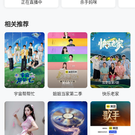
正在直播中
杀手妈咪
相关推荐
第3期
第5期下
加更版第7期
宇宙帮帮忙
姐姐当家第二季
快乐老家