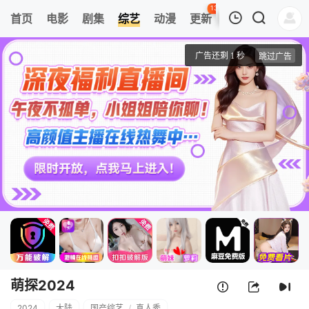
136
首页
电影
剧集
综艺
动漫
更新
热榜
APP
我的观影记录
萌探2024
先导片
清空
萌探2024
2024
大陆
国产综艺
/
真人秀