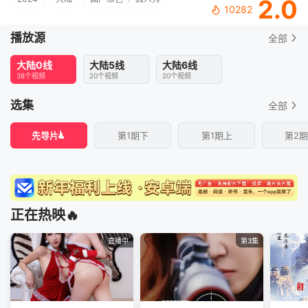
2.0
10282
播放源
全部
大陆0线
大陆5线
大陆6线
38个视频
20个视频
20个视频
选集
全部
先导片
第1期下
第1期上
第2
正在热映🔥
直播中
第3集