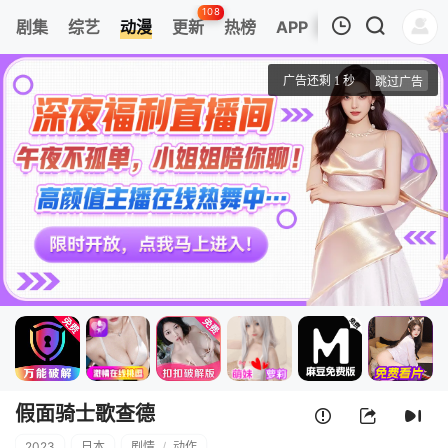
108
剧集
综艺
动漫
更新
热榜
APP
我的观影记录
假面骑士歌查德
第01集
清空
假面骑士歌查德
2023
日本
剧情
/
动作