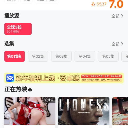
7.0
6537
播放源
全部
全球3线
50个视频
选集
全部
第01集
第02集
第03集
第04集
第05集
正在热映🔥
直播中
第1集