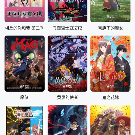
第5集
第47集
第7集
相反的你和我 第二季
假面骑士ZEZTZ
穹庐下的魔女
第19集
第18集
第6集
摩绪
黄泉的使者
鬼之花嫁