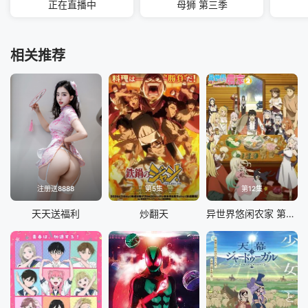
正在直播中
母狮 第三季
相关推荐
注册送8888
第5集
第12集
天天送福利
炒翻天
异世界悠闲农家 第二季