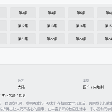
第3集
第4集
第5集
第6
第12集
第13集
第14集
第1
第21集
第22集
第23集
第2
地区
类型
大陆
国产 / 内地剧
/ 李正彦琦 / 鹤男
角的一群调皮机灵、聪明勇敢的小朋友们在校园里学习生活、共同成长的故
能折腾出让米妈不省心的囧事；在丰富多彩的校园生活中，米小圈和同学