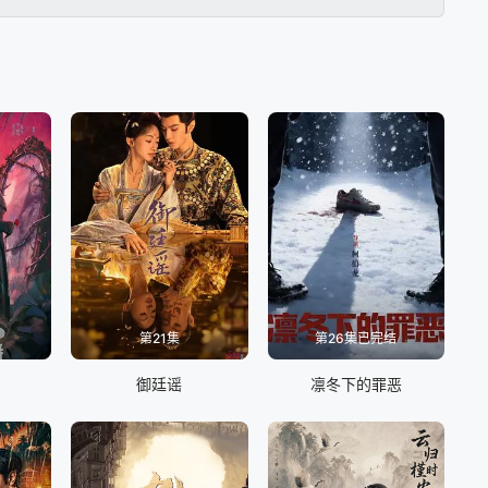
第21集
第26集已完结
御廷谣
凛冬下的罪恶