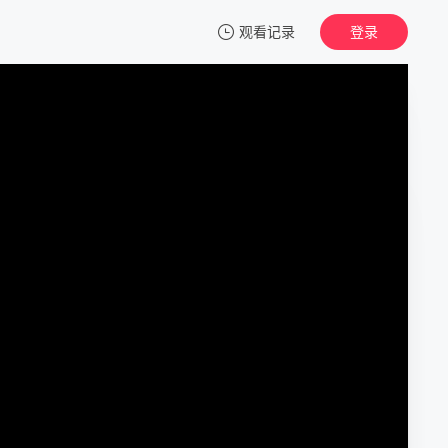
观看记录
登录
我的观影记录
米小圈上学记2
第1集
清空