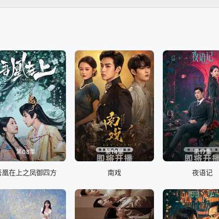
恼，最终成长为更优秀的人。
第08集
第14集
第17集
吾凰在上之凤御四方
南戏
夜语记