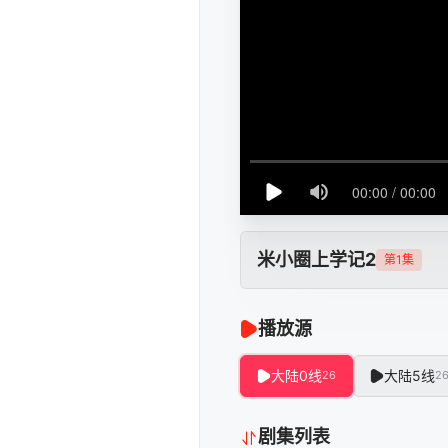
米小圈上学记2
第1集
播放源
大陆0线
大陆5线
26
2
剧集列表