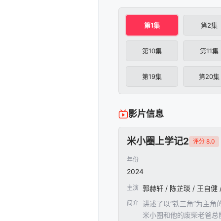
第1集
第2集
第10集
第11集
第19集
第20集
影片信息
米小圈上学记2
评分 8.0
年份
2024
主演
郭赫轩 / 陈芷琰 / 王自健 
简介
讲述了以“铁三角”为主
米小圈和他的废柴老爸总