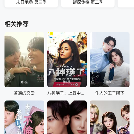
末日地堡 第三季
谜探休格 第二季
相关推荐
第5集
第4集
第6集
普通的恋爱
八神瑛子：上野中央署组织犯罪对策课
仆人的王子殿下