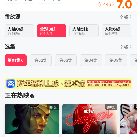
7.0
4465
播放源
全部
大陆0线
全球3线
大陆5线
大陆6线
10个视频
10个视频
10个视频
10个视频
选集
全部
第01集
第02集
第03集
第04集
第05集
正在热映🔥
第6集
第8集