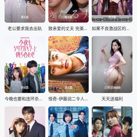
第5集
第6集
第9集
老公要求我去出轨
致亲爱的丈夫 完美妻子的谎言
如果不良激战区的四天王转生成了偶像团体
第6集
第5集
注册送8888
今晚也要和连环杀手约会
怪奇-伊藤润二令人彻夜难眠的奇异故事
天天送福利