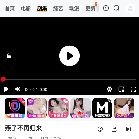
48
首页
电影
剧集
综艺
动漫
更新
热榜
APP
我的观影记录
燕子不再归来
第01集
清空
燕子不再归来
2024
日本
日剧
/
剧情