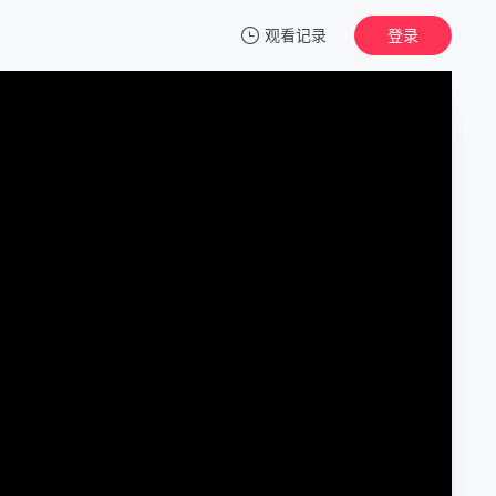
观看记录
登录
我的观影记录
魔法科高校的劣等生 第三季
第01集
清空