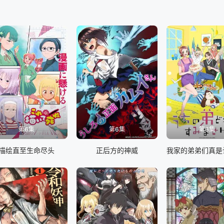
の生活も少しずつ変化する。四葉家から使わされた桜井水波が達也たち
深雪と共に平穏な学園生活を送るはずだったがそれを世界が許すはずも
達也と深雪が第一高校に入学して二回目の春が訪れた。今年こそ深雪と
者ぞろいだった。七草真由美の妹で双子の香澄・泉美。七草家に強い対
ことに。さらにその裏では人間主義者を煽動し、魔法師を社会から排除
する「ダブルセブン編」がついに開幕！
第6集
第6集
第6集
描绘直至生命尽头
正后方的神威