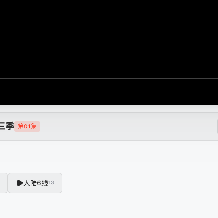
三季
第01集
大陆6线
13