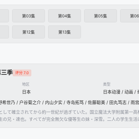
第03集
第04集
第05集
第0
第12集
第13集
第三季
评分 7.0
地区
类型
日本
日本动漫 / 动画 / 
として確立されてから約一世紀が過ぎていた。国立魔法大学附属第一高校
生の兄・達也。すべてが完全無欠な優等生の妹・深雪。二人の学生生活
際犯罪シンジケート《無頭(ノー・ヘッド・)竜(ドラゴン)》の介入。
してUSNA軍魔法師部隊スターズ総隊長アンジー・シリウスことアンジ