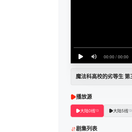
魔法科高校的劣等生 第
播放源
大陆0线
大陆5线
13
13
剧集列表