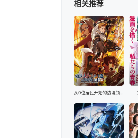
り、二年生になった二人
相关推荐
《魔工科》に転科する。
ン編イントロダクション
年に負けず劣らずのくせ
也はその対処に追われる
――。青春と陰謀が交錯
第6集
从0位居民开始的边境领主大人