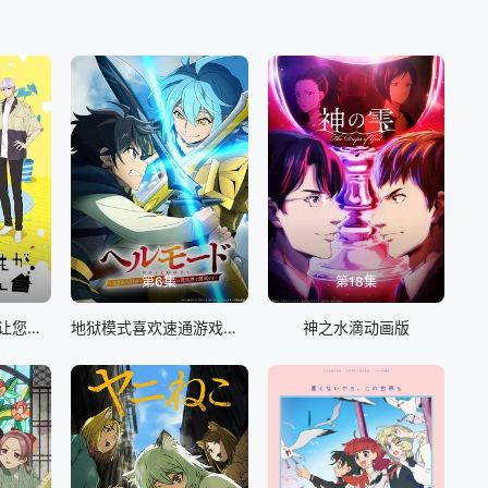
と同居することになり、達也は新設された魔法工学科、通称
なく…。そして、──波乱の日々が、再び幕開く。■ダブルセブ
平穏な学園生活を送りたいと願う達也だが、今年の一年生も昨
抗意識を抱く七宝琢磨。三人は入学早々トラブルを起こし、達
しようとする謎の美青年・周公瑾の陰謀が蠢き始めていた
第6集
第18集
我家的弟弟们真是让您费心了
地狱模式喜欢速通游戏的玩家在废设定异世界无双 第二季
神之水滴动画版