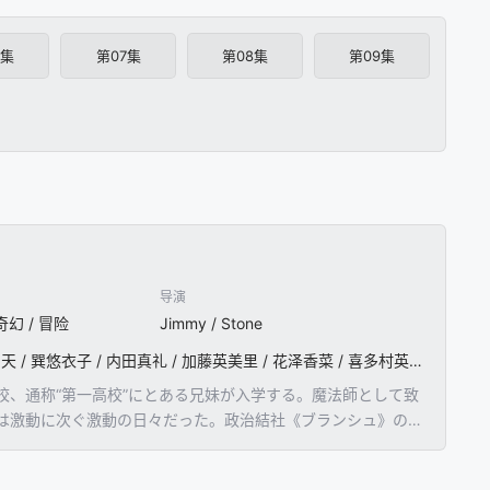
6集
第07集
第08集
第09集
导演
奇幻 / 冒险
Jimmy / Stone
中村悠一 / 早见沙织 / 安野希世乃 / 户谷菊之介 / 内山夕实 / 寺岛拓笃 / 佐藤聪美 / 田丸笃志 / 雨宫天 / 巽悠衣子 / 内田真礼 / 加藤英美里 / 花泽香菜 / 喜多村英梨 / 悠木碧 / 橘龙丸 / 游佐浩二 / 大塚芳忠
、通称“第一高校”にとある兄妹が入学する。魔法師として致
は激動に次ぐ激動の日々だった。政治結社《ブランシュ》の襲
大亜連合軍の横浜への侵攻。人の精神に取り憑いて変質させる魔
ェリーナ＝クドウ＝シールズの来訪。波乱に満ちた一年が終わ