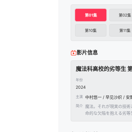
第01集
第02集
第10集
第11集
影片信息
魔法科高校的劣等生 
年份
2024
主演
简介
魔法。それが現実の技術
命的な欠陥を抱える劣等
撃。九校戦への香港系国
物パラサイトの出現。そ