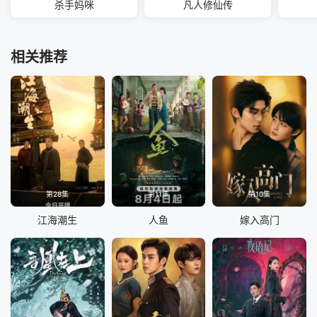
杀手妈咪
凡人修仙传
相关推荐
第28集
第11集
第10集
江海潮生
人鱼
嫁入高门