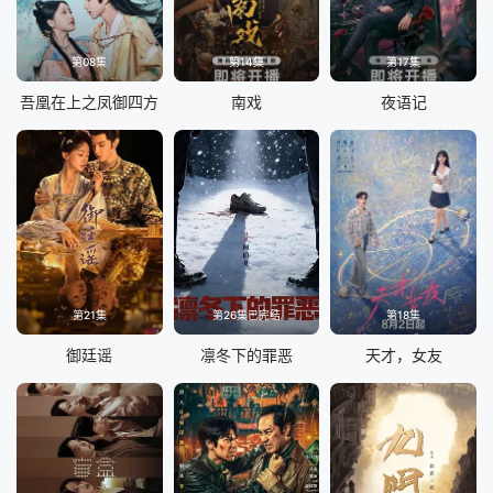
第08集
第14集
第17集
吾凰在上之凤御四方
南戏
夜语记
第21集
第26集已完结
第18集
御廷谣
凛冬下的罪恶
天才，女友