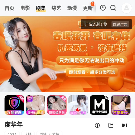
150
首页
电影
剧集
综艺
动漫
更新
热榜
APP
我的观影记录
度华年
第01集
清空
度华年
2024
大陆
剧情
/
爱情