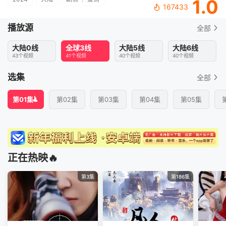
1.0
167433
播放源
全部
大陆0线
全球3线
大陆5线
大陆6线
43个视频
41个视频
40个视频
40个视频
选集
全部
第01集
第02集
第03集
第04集
第05集
正在热映🔥
第3集
第186集