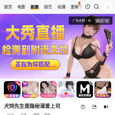
42
首页
电影
剧集
综艺
动漫
更新
热榜
APP
我的观影记录
犬饲先生是隐秘溺爱上司
1
清空
犬饲先生是隐秘溺爱上司
2026
日本
剧情
/
喜剧