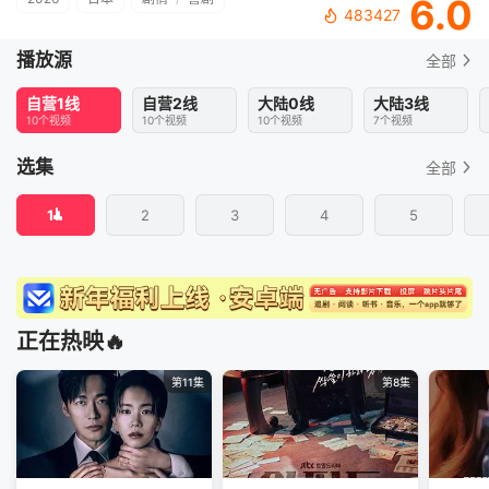
6.0
483427
播放源
全部
自营1线
自营2线
大陆0线
大陆3线
10个视频
10个视频
10个视频
7个视频
选集
全部
1
2
3
4
5
正在热映🔥
第11集
第8集