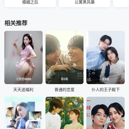
婚姻之后
公寓黑风暴
相关推荐
注册送8888
第6集
第6集
天天送福利
普通的恋爱
仆人的王子殿下