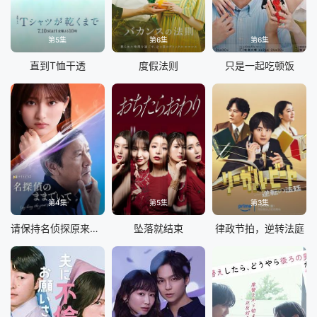
第5集
第6集
第6集
直到T恤干透
度假法则
只是一起吃顿饭
第4集
第5集
第3集
请保持名侦探原来的样子
坠落就结束
律政节拍，逆转法庭