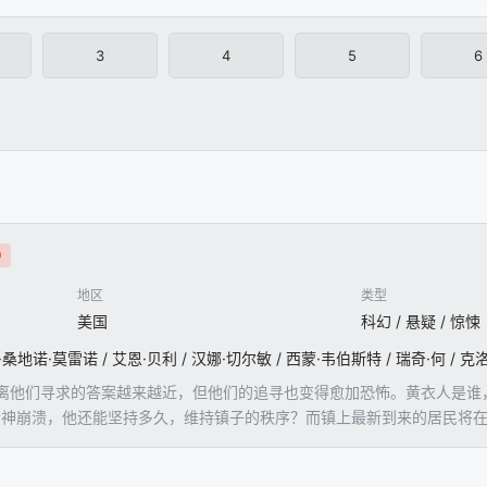
3
4
5
6
0
地区
类型
美国
科幻 / 悬疑 / 惊悚
他们寻求的答案越来越近，但他们的追寻也变得愈加恐怖。黄衣人是谁，他想
和精神崩溃，他还能坚持多久，维持镇子的秩序？而镇上最新到来的居民将
本该永远关闭。