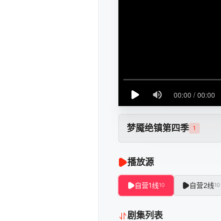
梦魇绝镇第四季
1
播放源
自营1线
自营2线
10
10
剧集列表