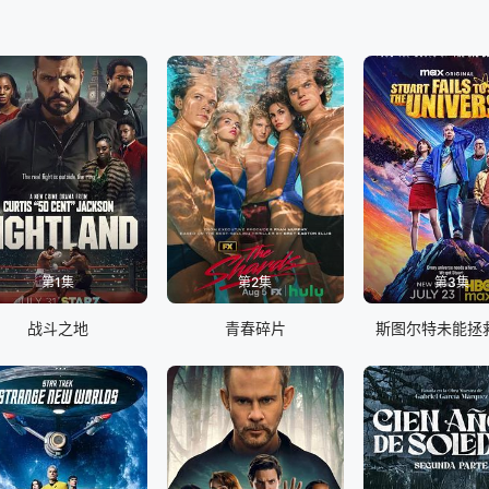
第1集
第2集
第3集
战斗之地
青春碎片
斯图尔特未能拯