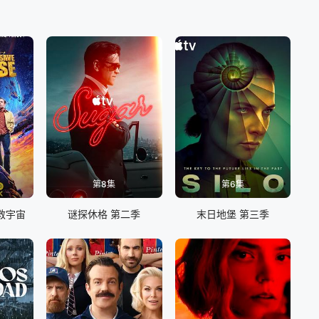
第8集
第6集
救宇宙
谜探休格 第二季
末日地堡 第三季