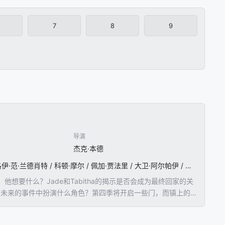
7
8
9
导演
杰克·本德
哈罗德·佩里诺 / 卡塔琳娜·桑地诺·莫雷诺 / 艾恩·贝利 / 汉娜·切尔敏 / 西蒙·韦伯斯特 / 瑞奇·何 / 克洛伊·范·兰德肖特 / 科顿·摩尔 / 佩加·贾法里 / 大卫·阿尔帕伊 / 伊丽莎白·桑德斯 / 艾弗瑞·康拉德 / 斯科特·麦克科德 / Nathan / D. / Simmons / Kaelen / Ohm / 安吉拉·穆尔 / A.J. / Simmons / 朱莉娅·多伊尔 / 罗伯特·乔伊 / 萨曼莎·布朗
要什么？Jade和Tabitha的揭示是否会成为最终回家的关
在未来的事件中扮演什么角色？第四季将开启一些门，而镇上的