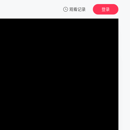
观看记录
登录
我的观影记录
梦魇绝镇第四季
1
清空