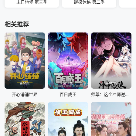
末日地堡 第三季
谜探休格 第二季
相关推荐
第66集
第14集
第187集
开心锤锤世界
百日成王
师尊：这个冲师逆徒才不是圣子 动态漫画