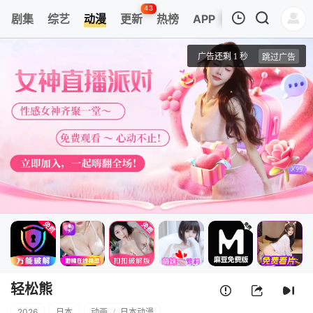
43
剧集
综艺
动漫
更新
热榜
APP
我的观影记录
轻松熊
第1集
清空
轻松熊
2026
日本
动画
/
日本动漫