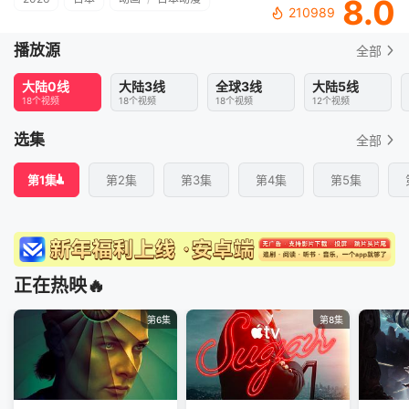
8.0
210989
播放源
全部
大陆0线
大陆3线
全球3线
大陆5线
18个视频
18个视频
18个视频
12个视频
选集
全部
第1集
第2集
第3集
第4集
第5集
正在热映🔥
第6集
第8集