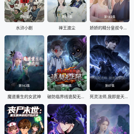
第60集
第121集
第142集
水浒小剧
禅王渡尘
娇娇的精分皇叔今天又吃醋了
第142集
第50集
第07集
魔道重生的女武神
破防临界线诡契无上限
死灵法师,我即是天灾(2026)