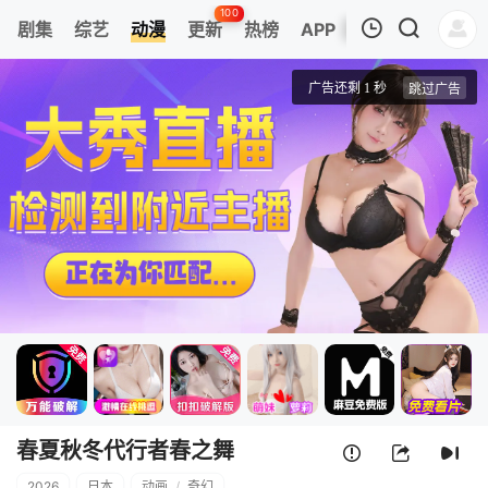
100
剧集
综艺
动漫
更新
热榜
APP
我的观影记录
春夏秋冬代行者春之舞
1
清空
春夏秋冬代行者春之舞
2026
日本
动画
/
奇幻