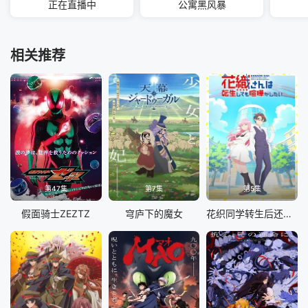
正在直播中
公寓黑风暴
相关推荐
第47集
第7集
第5集
假面骑士ZEZTZ
穹庐下的魔女
花织同学转生后还是想干架