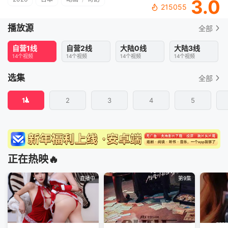
3.0
215055
播放源
全部
自营1线
自营2线
大陆0线
大陆3线
14个视频
14个视频
14个视频
14个视频
选集
全部
1
2
3
4
5
正在热映🔥
直播中
第9集