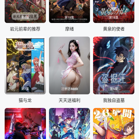
第6集
第19集
第18集
岩元前辈的推荐
摩绪
黄泉的使者
第7集
注册送8888
第5集
猫与龙
天天送福利
我独自盗墓