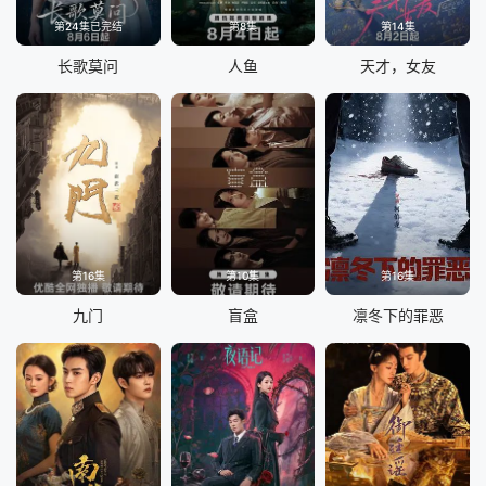
第24集已完结
第8集
第14集
长歌莫问
人鱼
天才，女友
第16集
第10集
第16集
九门
盲盒
凛冬下的罪恶