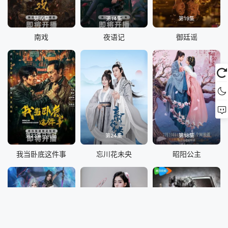
第12集
第14集
第19集
南戏
夜语记
御廷谣
第23集已完结
第24集
第18集
我当卧底这件事
忘川花未央
昭阳公主