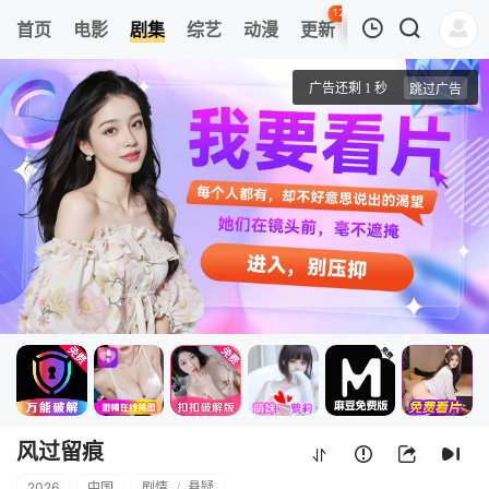
123
首页
电影
剧集
综艺
动漫
更新
热榜
APP
我的观影记录
风过留痕
1
清空
风过留痕
2026
中国
剧情
/
悬疑