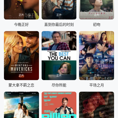
正片
正片
正片
今晚正好
直到你最后的时刻
初吻
正片
正片
正片
蒙大拿不羁之恋
尽你所能
平场之月