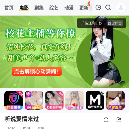
44
首页
电影
剧集
综艺
动漫
更新
热榜
APP
我的观影记录
听说爱情来过
正片
清空
听说爱情来过
2010
中国
爱情