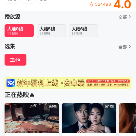
4.0
524498
播放源
全部
大陆0线
大陆5线
大陆6线
1个视频
1个视频
1个视频
选集
全部
正片
正在热映🔥
第9集
第11集