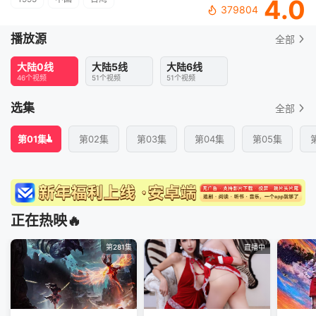
4.0
379804
播放源
全部
大陆0线
大陆5线
大陆6线
46个视频
51个视频
51个视频
选集
全部
第01集
第02集
第03集
第04集
第05集
正在热映🔥
第281集
直播中