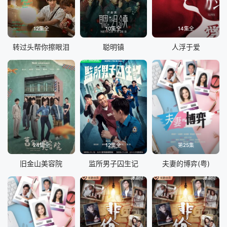
12集全
10集全
14集全
转过头帮你擦眼泪
聪明镇
人浮于爱
24集全
12集全
第25集
旧金山美容院
监所男子囚生记
夫妻的博弈(粤)