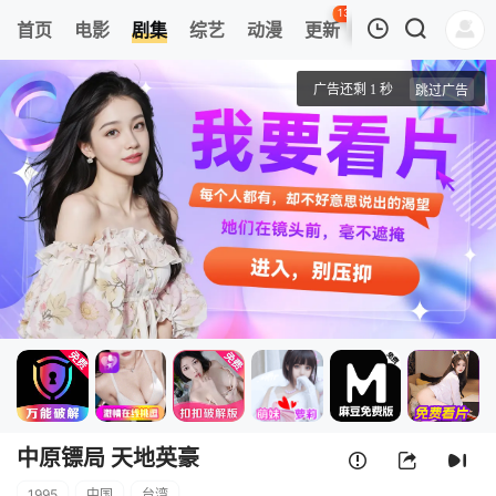
135
首页
电影
剧集
综艺
动漫
更新
热榜
APP
我的观影记录
中原镖局 天地英豪
第01集
清空
中原镖局 天地英豪
1995
中国
台湾