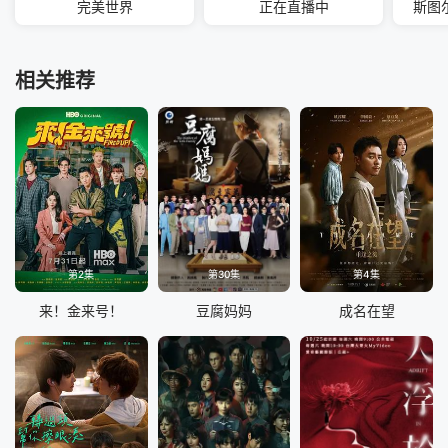
完美世界
正在直播中
斯图
相关推荐
第2集
第30集
第4集
来！金来号！
豆腐妈妈
成名在望