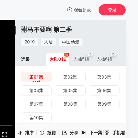
观看记录
登录
我的观影记录
驸马不要啊 第二季
驸马不要啊 第二季
第01集
2019
大陆
中国动漫
清空
10
10
10
大陆5线
大陆6线
选集
大陆0线
第01集
第02集
第03集
驸马不要啊 第二季 -第01集
手机扫一扫继续看
第04集
第05集
第06集
第07集
第08集
第09集
第10集
排序
报错
分享
下一集
手机看