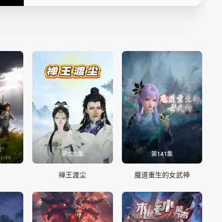
第120集
第141集
禅王渡尘
魔道重生的女武神