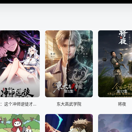
第187集
第5集
第17集
师尊：这个冲师逆徒才不是圣子 动态漫画
东大高武学院
将夜