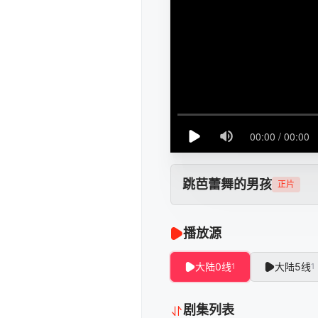
跳芭蕾舞的男孩
正片
播放源
大陆0线
大陆5线
1
1
剧集列表