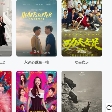
正片
高清版
王2
永远心跳漏一拍
功夫女足