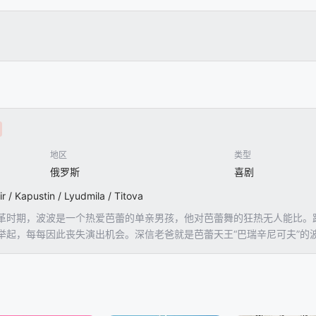
地区
类型
俄罗斯
喜剧
 Kapustin / Lyudmila / Titova
期，波波是一个热爱芭蕾的单亲男孩，他对芭蕾舞的狂热无人能比。跳
举起，每每因此丧失演出机会。深信老爸就是芭蕾天王“巴瑞辛尼可夫”的
。某次公演前夕，首席男舞者受伤了，波波的大好机会来了吗？他能如愿以