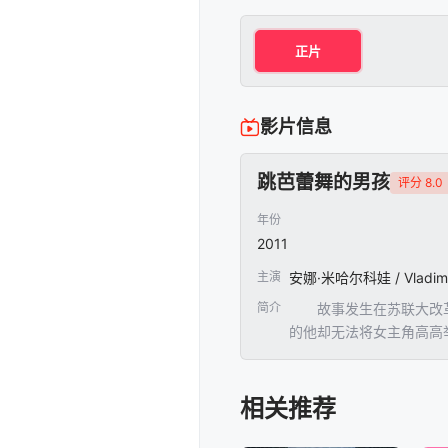
正片
影片信息
跳芭蕾舞的男孩
评分 8.0
年份
2011
主演
安娜·米哈尔科娃 / Vladimir /
简介
故事发生在苏联大改革时
的他却无法将女主角高高
为波修瓦剧院的首席舞者
相关推荐