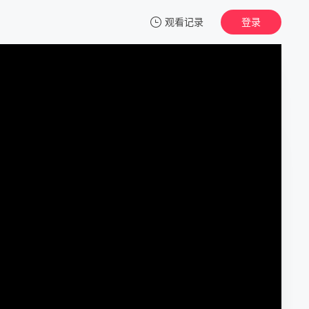
观看记录
登录
我的观影记录
跳芭蕾舞的男孩
正片
清空