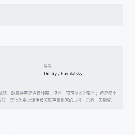
导演
Dmitry / Povolotsky
跃、踮脚甚至是连续转圈，没有一项可以难得到他；但是瘦小
波波，坚信他身上流传着苏联芭蕾世家的血液，总有一天能够成
偿踏上波修瓦剧院的舞台吗？(来源：天马行空数位)