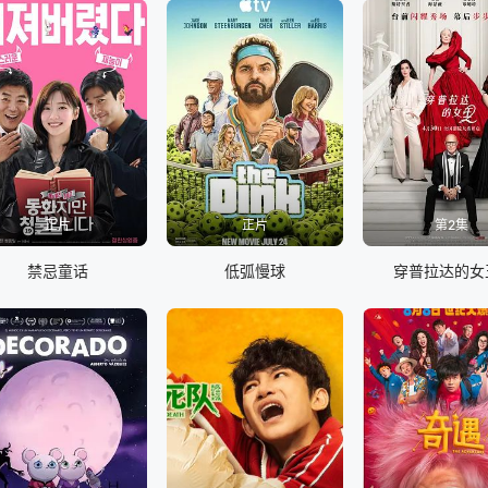
正片
正片
第2集
禁忌童话
低弧慢球
穿普拉达的女