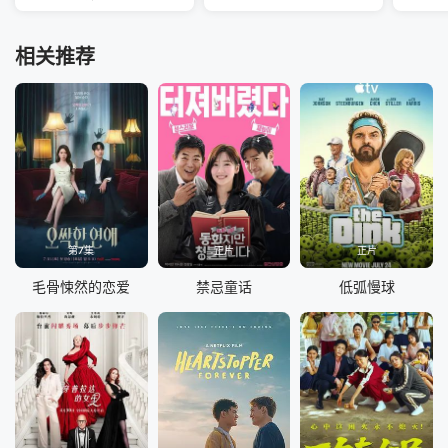
相关推荐
第7集
正片
正片
毛骨悚然的恋爱
禁忌童话
低弧慢球