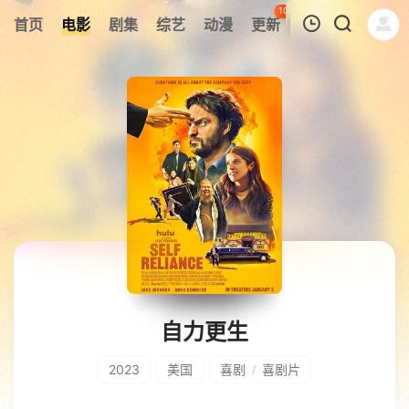
108
首页
电影
剧集
综艺
动漫
更新
热榜
APP
我的观影记录
暂无观看影片的记录
自力更生
2023
美国
喜剧
喜剧片
/