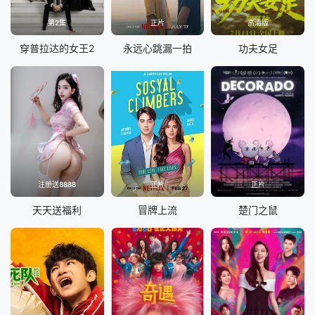
第2集
正片
高清版
穿普拉达的女王2
永远心跳漏一拍
功夫女足
注册送8888
正片
正片
天天送福利
冒牌上流
楚门之鼠