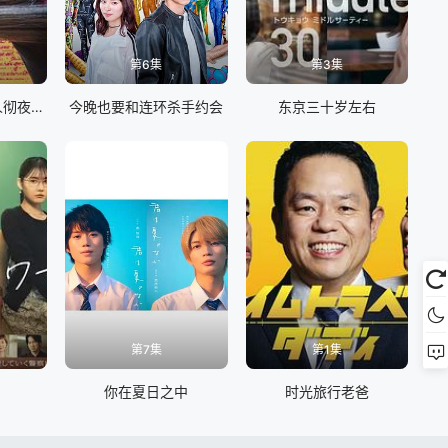
第6集
第3集
怪奇-伊藤润二令人彻夜难眠的奇异故事
今晚也要和连环杀手约会
东京三十岁左右
第7集
第1集
你在夏日之中
时光旅行老爸