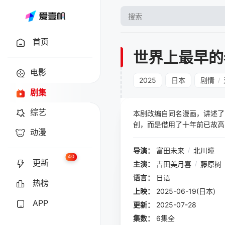
首页
世界上最早的
电影
2025
日本
剧情
/
剧集
综艺
本剧改编自同名漫画，讲述了
创，而是借用了十年前已故高
动漫
意外穿越回高中时代。若能重
导演：
富田未来
/
北川瞳
40
更新
主演：
吉田美月喜
/
藤原树
语言：
日语
热榜
上映：
2025-06-19(日本)
APP
更新：
2025-07-28
集数：
6集全