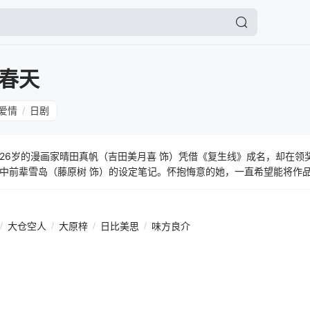
春天
爱情
日剧
/
26岁的漫画家晴田真帆（吉田美月喜 饰）凭借《复生线》成名，却在领
中前辈雪岛（藤原树 饰）的设定笔记。怀抱悔意的她，一直希望能将作
来一次，她会做出怎样的选择？这是一段以悔恨与情感交织、改变命运的
/
大仓空人
/
大原梓
/
日比美思
/
味方良介