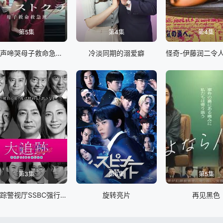
第5集
第4集
第4集
第一声啼哭母子救命急救班
冷淡同期的溺爱癖
第3集
第6集
第5集
大追踪警视厅SSBC强行犯系第二季
旋转亮片
再见黑色