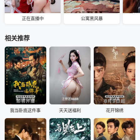
正在直播中
公寓黑风暴
相关推荐
第23集已完结
注册送8888
第04集
我当卧底这件事
天天送福利
花开锦绣