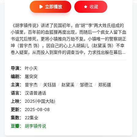
立即播放
收藏
《胡李镇传说》讲述了民国初年，由“胡”“李”两大姓氏组成的
小镇里，百年前的血狐狸再度出现，而随后一个疯女人留下血
书诅咒后惨死，更将小镇推向万劫不复。小镇唯一的警察胡正
坤（曾宇杰 饰），因自己的心上人胡娟儿（赵黛溪 饰）不幸
卷入疑案，从而投入到案件的调查当中，力求找出躲在幕后操
控的真正黑手。随着案件谜底的层层接近，小镇诡异传说的面
纱也被逐步揭开，胡李两大家族间的潘多拉魔盒就此被打
导演：
叶小天
开……
编剧：
屠突突
主演：
曾宇杰
/
关钰喆
/
赵黛溪
/
邹德江
/
郑拓疆
语言：
汉语普通话
上映：
2025(中国大陆)
更新：
2025-08-08
集数：
22集全
豆瓣：
胡李镇传说