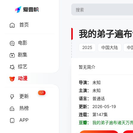
首页
我的弟子遍布
电影
2025
中国大陆
中
剧集
综艺
暂无简介
动漫
导演：
未知
主演：
未知
121
更新
语言：
普通话
更新：
2026-05-19
热榜
连载：
第147集
APP
豆瓣：
我的弟子遍布诸天万界