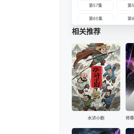
第57集
第
第65集
第
相关推荐
第73集
第
第81集
第
第89集
第
第97集
第
第105集
第1
第113集
第1
第60集
第121集
第1
水浒小剧
第129集
第1