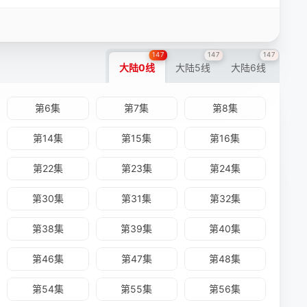
147
147
147
大陆0线
大陆5线
大陆6线
第6集
第7集
第8集
第14集
第15集
第16集
第22集
第23集
第24集
第30集
第31集
第32集
第38集
第39集
第40集
第46集
第47集
第48集
第54集
第55集
第56集