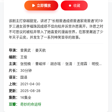
立即播放
收藏
该剧主打穿越甜宠，讲述了“长相普通成绩普通家境普通”的19
岁三通女孩李福珠因成绩不佳向枯井诉苦许愿离开，许愿之时
不可思议的被枯井带入了她喜爱的漫画世界，在那里邂逅了少
年天子云奕，并发生了一系列啼笑皆非的故事。
导演：
曾黄武
/
姜天航
编剧：
王俊
主演：
张悦楠
/
曹峻祥
/
胡亦瑶
/
张清
/
王煜霖
/
明悦
/
朱浪
片长：
30分钟
语言：
国语
上映：
2021-04-30
更新：
2025-08-28
集数：
16集全
豆瓣：
奇妙的命运呀