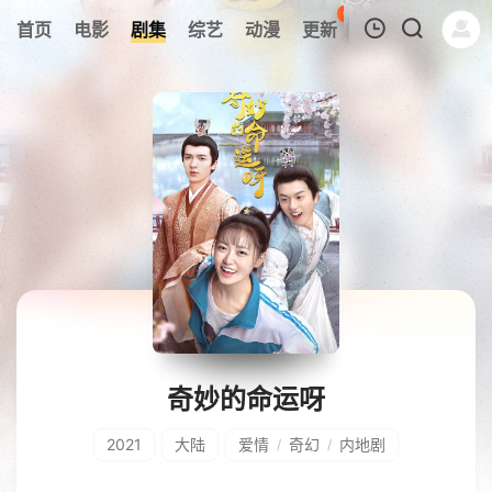
61
首页
电影
剧集
综艺
动漫
更新
热榜
APP
我的观影记录
暂无观看影片的记录
奇妙的命运呀
2021
大陆
爱情
奇幻
内地剧
/
/