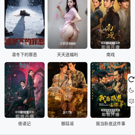
第12集
注册送8888
第10集
凛冬下的罪恶
天天送福利
南戏
第12集
第17集
第18集
夜语记
御廷谣
我当卧底这件事