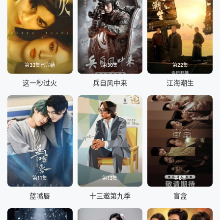
第33集已完结
第30集
第22集
这一秒过火
兵自风中来
江海潮生
第11集
第13集
第8集
蓝嘴唇
十三邀第九季
盲盒