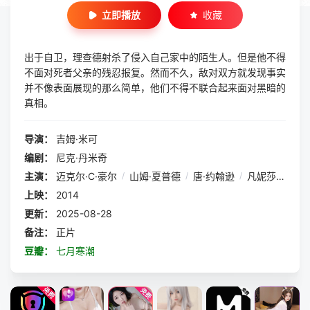
立即播放
收藏
出于自卫，理查德射杀了侵入自己家中的陌生人。但是他不得
不面对死者父亲的残忍报复。然而不久，敌对双方就发现事实
并不像表面展现的那么简单，他们不得不联合起来面对黑暗的
真相。
导演：
吉姆·米可
编剧：
尼克·丹米奇
主演：
迈克尔·C·豪尔
/
山姆·夏普德
/
唐·约翰逊
/
凡妮莎·肖
/
怀
上映：
2014
更新：
2025-08-28
备注：
正片
豆瓣：
七月寒潮