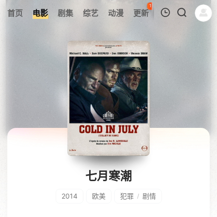
111
首页
电影
剧集
综艺
动漫
更新
热榜
APP
我的观影记录
暂无观看影片的记录
七月寒潮
2014
欧美
犯罪
剧情
/