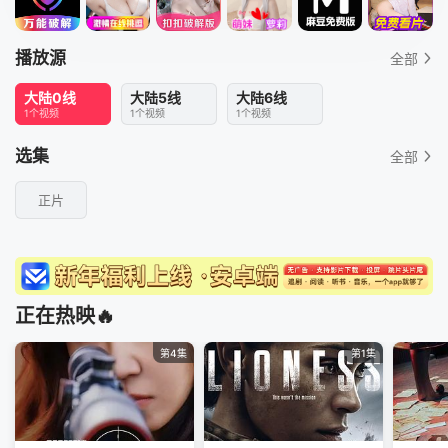
播放源
全部
大陆0线
大陆5线
大陆6线
1个视频
1个视频
1个视频
选集
全部
正片
正在热映🔥
第4集
第1集