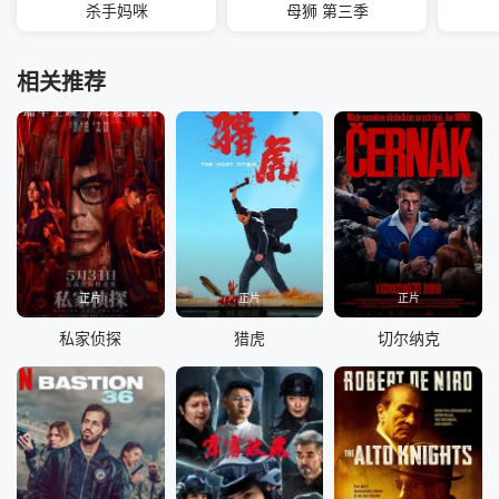
杀手妈咪
母狮 第三季
相关推荐
正片
正片
正片
私家侦探
猎虎
切尔纳克