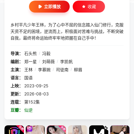
立即播放
收藏
乡村平凡少年王林，为了心中不屈的信念踏入仙门修行，克服
天资不足的困境，逆流而上，积极面对苦难与挑战，不断突破
自我，最终将命运始终牢牢地把握在自己手中！
导演：
石头熊
/
冯毅
编剧：
郑一星
/
刘萌薇
/
李凯帆
主演：
王林
/
李慕婉
/
司徒南
/
柳眉
语言：
国语
上映：
2023-09-25
更新：
2026-08-03
连载：
第152集
豆瓣：
仙逆