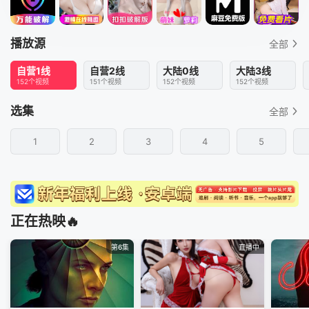
播放源
全部
自营1线
自营2线
大陆0线
大陆3线
152个视频
151个视频
152个视频
152个视频
选集
全部
1
2
3
4
5
正在热映🔥
第6集
直播中