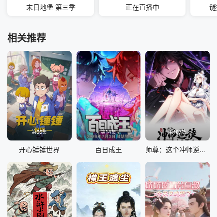
末日地堡 第三季
正在直播中
谜
相关推荐
第66集
第14集
第187集
开心锤锤世界
百日成王
师尊：这个冲师逆徒才不是圣子 动态漫画