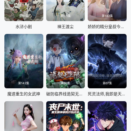
第60集
第121集
第142集
水浒小剧
禅王渡尘
娇娇的精分皇叔今天又吃醋了
第142集
第50集
第07集
魔道重生的女武神
破防临界线诡契无上限
死灵法师,我即是天灾(2026)