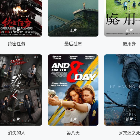
正片
正片
正片
绝密任务
最后孤屋
废用身
正片
正片
正片
消失的人
第八天
罗宾汉之