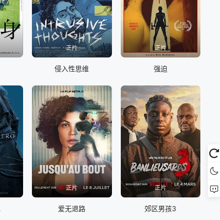
正片
正片
侵入性思维
强迫
正片
正片
死
爱无退路
郊区男孩3