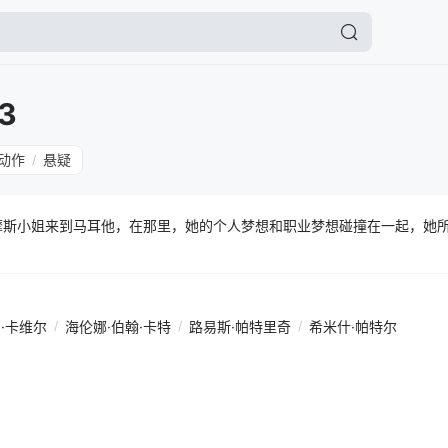
3
动作
悬疑
/
摩斯小姐来到马耳他，在那里，她的个人梦想和职业梦想碰撞在一起，她
·卡维尔
/
海伦娜·伯翰·卡特
/
路易斯·帕特里奇
/
希米什·帕特尔