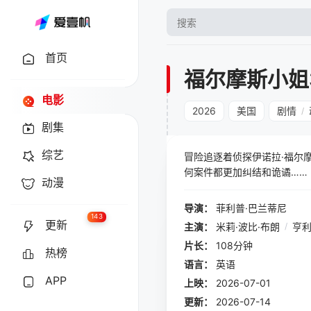
首页
福尔摩斯小姐
电影
2026
美国
剧情
/
剧集
综艺
冒险追逐着侦探伊诺拉·福尔
何案件都更加纠结和诡谲……
动漫
导演：
菲利普·巴兰蒂尼
143
更新
主演：
米莉·波比·布朗
/
亨利
片长：
108分钟
热榜
语言：
英语
APP
上映：
2026-07-01
更新：
2026-07-14