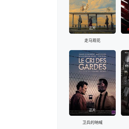
正片
走马观花
正片
卫兵的呐喊