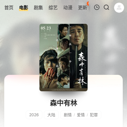
82
首页
电影
剧集
综艺
动漫
更新
热榜
APP
我的观影记录
暂无观看影片的记录
森中有林
2026
大陆
剧情
爱情
犯罪
/
/