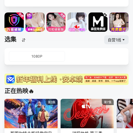
选集
自营1线
1080P
正在热映🔥
第3集
第7集