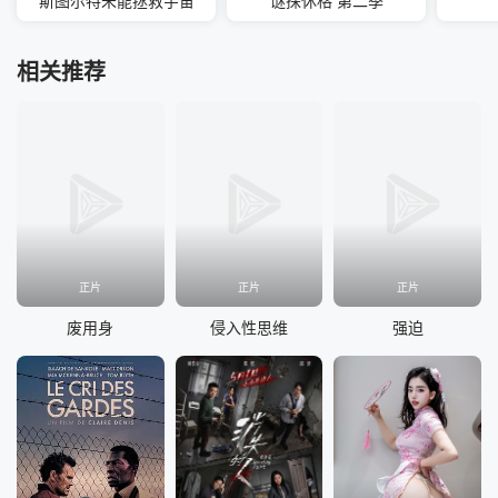
斯图尔特未能拯救宇宙
谜探休格 第二季
相关推荐
正片
正片
正片
废用身
侵入性思维
强迫