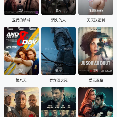
正片
正片
注册送8888
卫兵的呐喊
消失的人
天天送福利
正片
正片
正片
第八天
罗宾汉之死
爱无退路