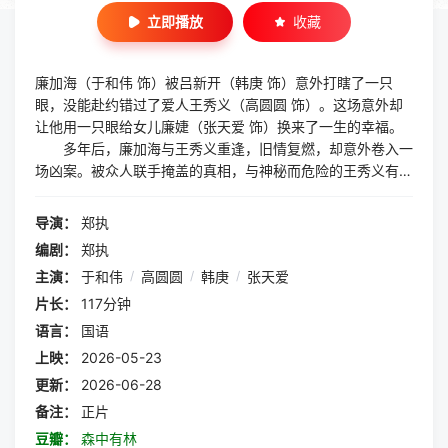
立即播放
收藏
廉加海（于和伟 饰）被吕新开（韩庚 饰）意外打瞎了一只
眼，没能赴约错过了爱人王秀义（高圆圆 饰）。这场意外却
让他用一只眼给女儿廉婕（张天爱 饰）换来了一生的幸福。
多年后，廉加海与王秀义重逢，旧情复燃，却意外卷入一
场凶案。被众人联手掩盖的真相，与神秘而危险的王秀义有着
千丝万缕的关系，也让两个家、三代人的命运开始了数十年的
生死纠葛、爱恨痴缠……是谁杀了谁？又是谁要替谁抵命？廉
导演：
郑执
加海和王秀义永远只差一点点的感情又将如何做个了断？
编剧：
郑执
影片改编自郑执同名小说。
主演：
于和伟
/
高圆圆
/
韩庚
/
张天爱
片长：
117分钟
语言：
国语
上映：
2026-05-23
更新：
2026-06-28
备注：
正片
豆瓣：
森中有林