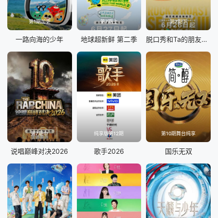
第1期加更
第7期上
第7期下
一路向海的少年
地球超新鲜 第二季
脱口秀和Ta的朋友们 第三季
第7期中
纯享版第12期
第10期舞台纯享
说唱巅峰对决2026
歌手2026
国乐无双