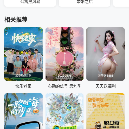
公寓黑风暴
婚姻之后
相关推荐
加更版第7期
20260808
注册送8888
快乐老家
心动的信号 第九季
天天送福利