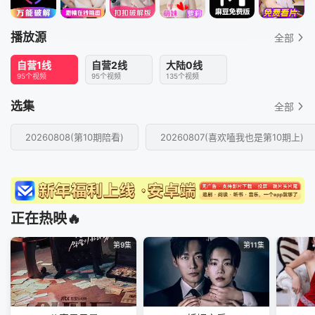
播放源
全部
自营1线
自营2线
大陆0线
95个视频
95个视频
135个视频
选集
全部
20260808(第10期陪看)
20260807(喜欢嗑我也是第10期上)
正在热映🔥
第9集
第11集