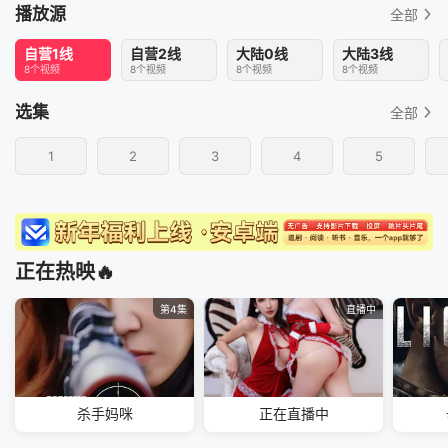
播放源
全部
自营1线
自营2线
大陆0线
大陆3线
8个视频
8个视频
8个视频
8个视频
选集
全部
1
2
3
4
5
正在热映🔥
第4集
直播中
杀手妈咪
正在直播中