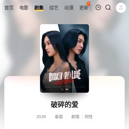
110
首页
电影
剧集
综艺
动漫
更新
热榜
APP
我的观影记录
暂无观看影片的记录
破碎的爱
2026
泰国
剧情
同性
/