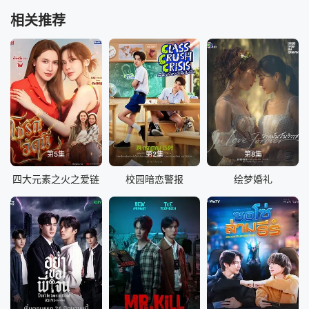
相关推荐
第5集
第2集
第8集
四大元素之火之爱链
校园暗恋警报
绘梦婚礼