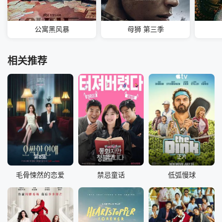
公寓黑风暴
母狮 第三季
相关推荐
第8集
正片
正片
毛骨悚然的恋爱
禁忌童话
低弧慢球