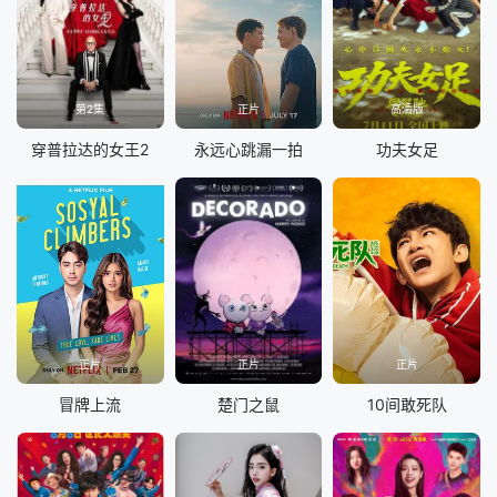
第2集
正片
高清版
穿普拉达的女王2
永远心跳漏一拍
功夫女足
正片
正片
正片
冒牌上流
楚门之鼠
10间敢死队