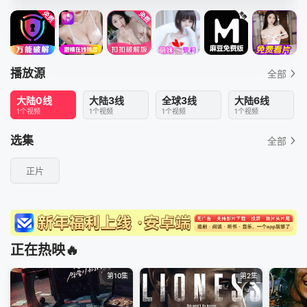
播放源
全部
大陆0线
大陆3线
全球3线
大陆6线
1个视频
1个视频
1个视频
1个视频
选集
全部
正片
正在热映🔥
第10集
第2集