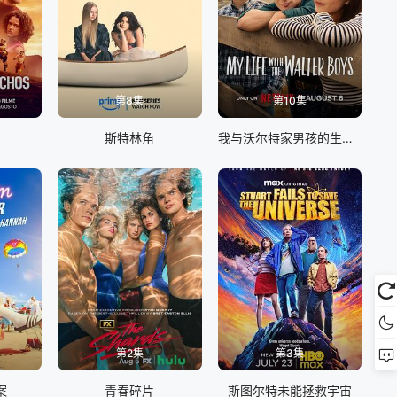
第8集
第10集
斯特林角
我与沃尔特家男孩的生活 第三季
第2集
第3集
案
青春碎片
斯图尔特未能拯救宇宙