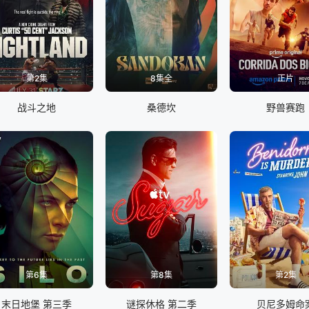
第2集
8集全
正片
战斗之地
桑德坎
野兽赛跑
第6集
第8集
第2集
末日地堡 第三季
谜探休格 第二季
贝尼多姆命