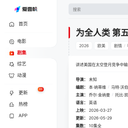
首页
为全人类 第
电影
2026
欧美
剧情
/
剧集
综艺
讲述美国在太空登月竞争中输
动漫
导演：
未知
编剧：
本·纳蒂维
/
马特·沃
88
更新
主演：
乔尔·金纳曼
/
托比·
语言：
英语
热榜
上映：
2026-03-27
APP
更新：
2026-05-29
集数：
10集全