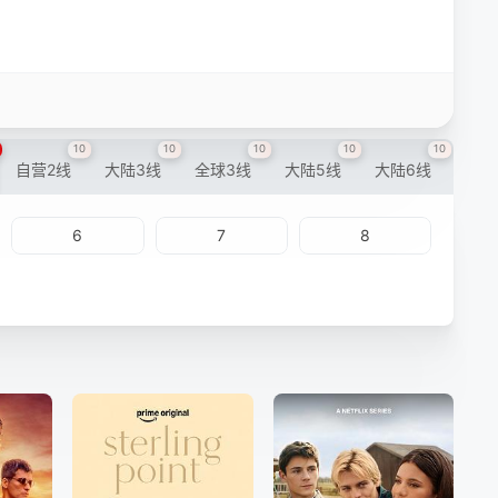
10
10
10
10
10
自营2线
大陆3线
全球3线
大陆5线
大陆6线
6
7
8