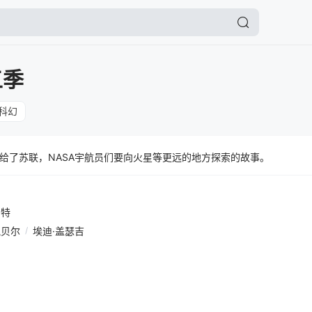
五季
科幻
给了苏联，NASA宇航员们要向火星等更远的地方探索的故事。
伯特
凯贝尔
/
埃迪·盖瑟吉