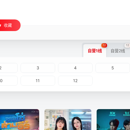
收藏
12
12
自营1线
自营2线
2
3
4
5
10
11
12