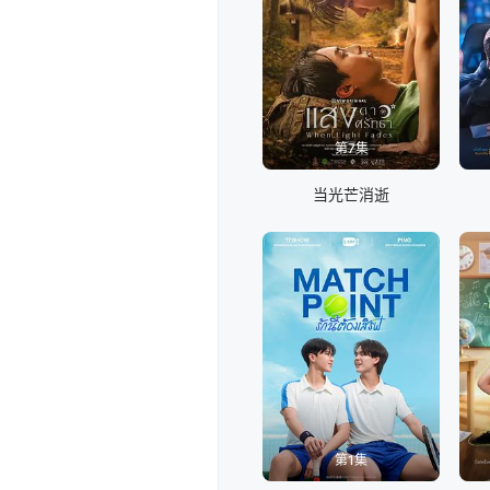
第7集
当光芒消逝
第1集