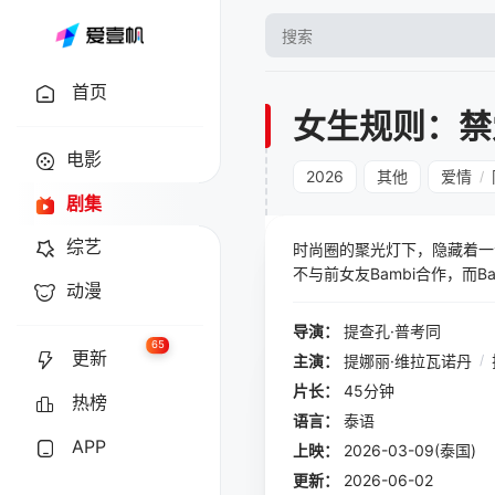
首页
女生规则：禁
电影
2026
其他
爱情
/
剧集
综艺
时尚圈的聚光灯下，隐藏着一
不与前女友Bambi合作，而
动漫
友吗？
导演：
提查孔·普考同
65
更新
主演：
提娜丽·维拉瓦诺丹
/
片长：
45分钟
热榜
语言：
泰语
APP
上映：
2026-03-09(泰国)
更新：
2026-06-02