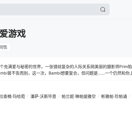
爱游戏
同性
个充满爱与秘密的世界，一张错综复杂的人际关系网美丽的摄影师Prim
Bambi曾不告而别，这一次，Bambi想要复合，但问题是……一个仍然和
拉查楠·玛哈菀
/
潘萨·沃斯毕恩
/
帕兰妮·琳帕缇雅空
/
彬雅帕·珍帕诵
/