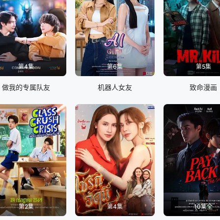
第4集
第6集
第5集
做我的专属队友
机器人女友
致命漫画
第2集
第4集
10集全