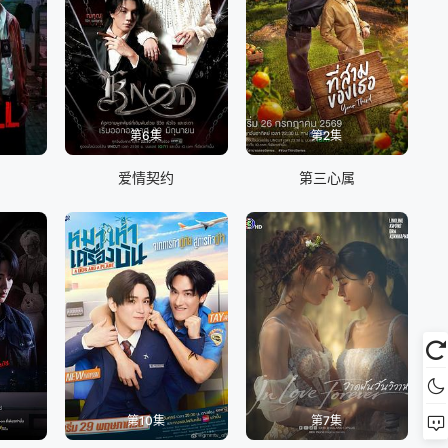
第6集
第2集
爱情契约
第三心属
第10集
第7集