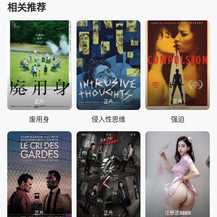
相关推荐
正片
正片
正片
废用身
侵入性思维
强迫
正片
正片
注册送8888