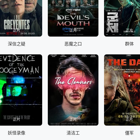
正片
正片
正片
深信之疑
恶魔之口
群体
正片
正片
正片
妖怪录像
清洁工
僵军