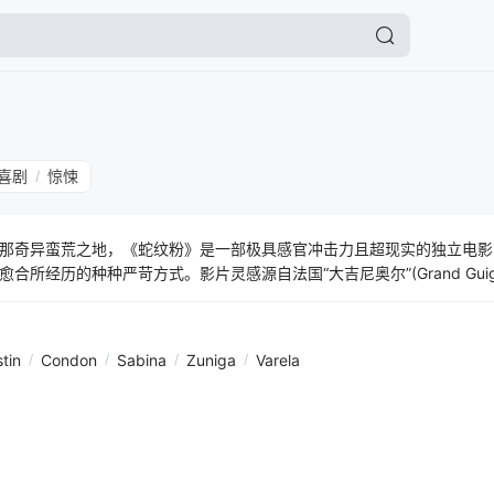
喜剧
惊悚
/
那奇异蛮荒之地，《蛇纹粉》是一部极具感官冲击力且超现实的独立电影
所经历的种种严苛方式。影片灵感源自法国“大吉尼奥尔”(Grand Guig
，捕捉莫哈韦沙漠土地与声景的怪诞诗意。
stin
/
Condon
/
Sabina
/
Zuniga
/
Varela