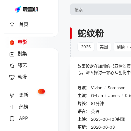
首页
蛇纹粉
电影
2025
美国
剧情
/
剧集
综艺
故事设定在加州约书亚树沙漠
心，深入探讨一颗心从创伤中愈合
动漫
格，并运用诗意的视觉与语言
导演：
Vivian
/
Sorenson
30
更新
主演：
O-Lan
/
Jones
/
Kri
片长：
81分钟
热榜
语言：
英语
APP
上映：
2025-06-10(美国)
更新：
2026-06-03