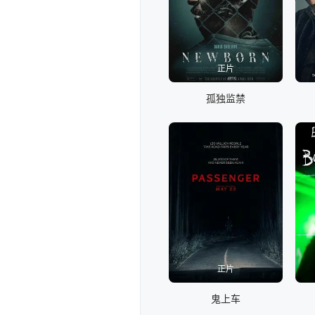
正片
孤独监禁
正片
鬼上车