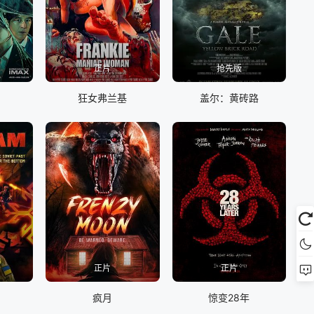
正片
抢先版
狂女弗兰基
盖尔：黄砖路
正片
正片
疯月
惊变28年