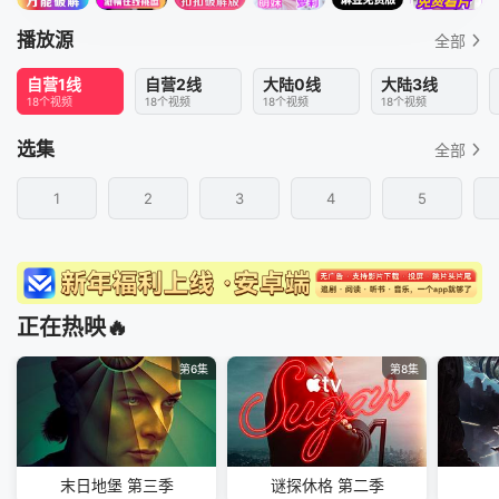
播放源
全部
自营1线
自营2线
大陆0线
大陆3线
18个视频
18个视频
18个视频
18个视频
选集
全部
1
2
3
4
5
正在热映🔥
第6集
第8集
末日地堡 第三季
谜探休格 第二季