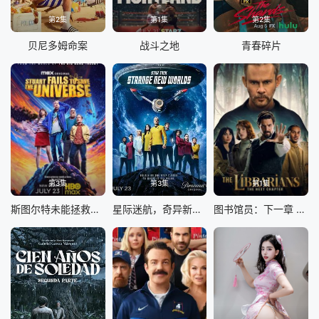
第2集
第1集
第2集
贝尼多姆命案
战斗之地
青春碎片
第3集
第3集
第1集
斯图尔特未能拯救宇宙
星际迷航，奇异新世界第四季
图书馆员：下一章 第二季