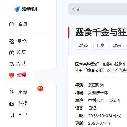
首页
恶食千金与狂
电影
2025
日本
动画
/
剧集
综艺
因为某种爱好，伯爵小姐梅
拥有「嗜血公爵」这个不光
动漫
闻为「恶食千金」的她和她那
导演：
武田睦海
99
更新
编剧：
大知庆一郎
主演：
中村栞奈
/
坂泰斗
热榜
语言：
日语
APP
上映：
2025-10-03(日本)
更新：
2026-07-14