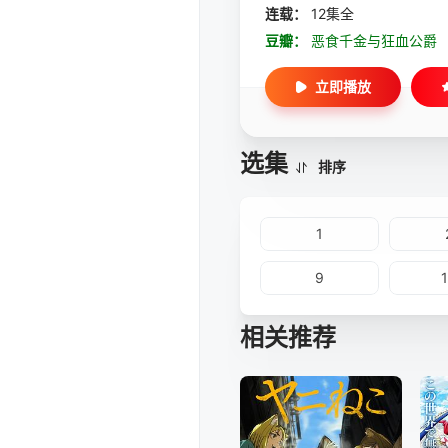
连载：
12集全
豆瓣：
恶食千金与狂血公爵
立即播放
选集
排序
1
9
相关推荐