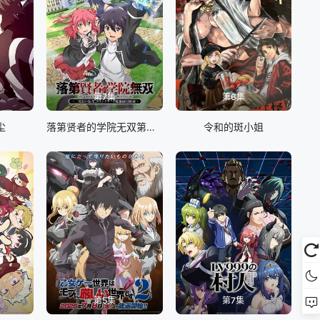
第7集
第6集
尘
落第贤者的学院无双第二回转生，S等级作弊魔术师冒险记
令和的斑小姐
第5集
第7集