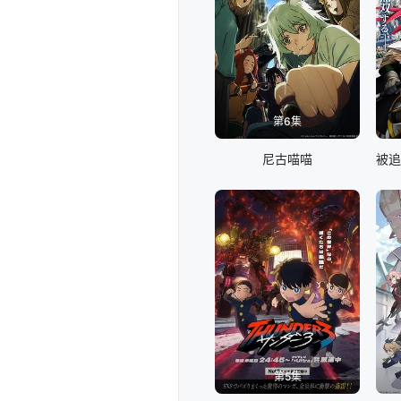
第6集
尼古喵喵
第5集