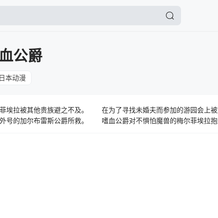
血公爵
日本动漫
尔菲埃拉被其他贵族避之不及。 在为了寻找未婚夫而参加的游园会上
彩外号的加尔布雷斯公爵所救。 嗜血公爵对不惧怕魔兽的梅尔菲埃拉
不可告人的「爱好」也表现出了兴趣…? 有恋爱有战斗有美食的新感觉