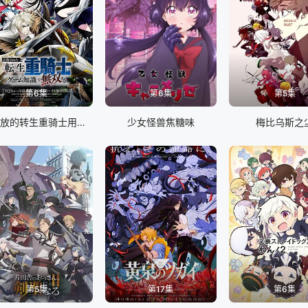
第6集
第6集
第5集
被追放的转生重骑士用游戏知识开无双
少女怪兽焦糖味
梅比乌斯之
第5集
第17集
第6集